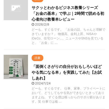
サクッとわかるビジネス教養シリーズ
「お金の基本」で学ぶ｜2時間で読める初
心者向け教養本レビュー
2026/2/8
どーも、すぐるです。 「お金の話、ちゃんと理解で
きていますか？」 物価高、金利上昇、NISAや
iDeCo、住宅ローン…。ニュースやSNSを見ている
と、「お金」に ...
読書
「面倒くさがりの自分がおもしろいほど
やる気になる本」を実践してみた【お試
しあれ】
2024/1/24
どーも、すぐるです。 仕事、家事、プライベートに
おいて、どうしてもやる気ができないときってあり
ますよね。 すぐる僕は根っからのサボり癖がありま
す。笑 仕事では複 ...