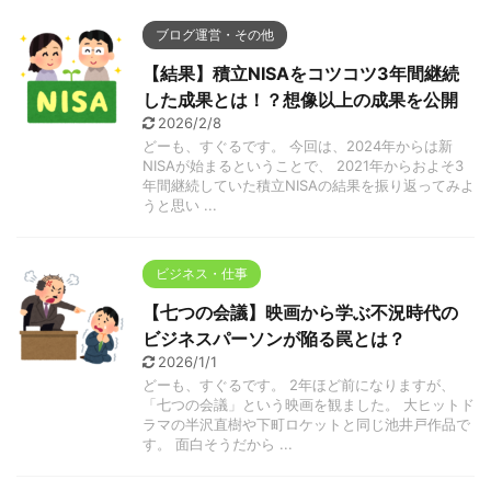
ブログ運営・その他
【結果】積立NISAをコツコツ3年間継続
した成果とは！？想像以上の成果を公開
2026/2/8
どーも、すぐるです。 今回は、2024年からは新
NISAが始まるということで、 2021年からおよそ3
年間継続していた積立NISAの結果を振り返ってみよ
うと思い ...
ビジネス・仕事
【七つの会議】映画から学ぶ不況時代の
ビジネスパーソンが陥る罠とは？
2026/1/1
どーも、すぐるです。 2年ほど前になりますが、
「七つの会議」という映画を観ました。 大ヒットド
ラマの半沢直樹や下町ロケットと同じ池井戸作品で
す。 面白そうだから ...