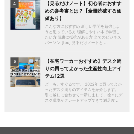
【見るだけノート】初心者におすす
4
めの参考書とは？【全冊読破する価
値あり】
こんな方におすすめ 新しい学問を勉強しよ
うと思っている方 理解しやすい本で学習し
たい方 読書に抵抗がある方 全てのビジネス
パーソン [toc] 見るだけノートと ...
【在宅ワーカーおすすめ】デスク周
5
りの買ってよかった生産性向上アイ
テム12選
どーも、すぐるです。 2022年に買ってよか
ったデスク周りのアイテムを紹介します。
引っ越しに合わせて一新しまして、徐々にデ
スク環境がグレードアップできて満足度 ...