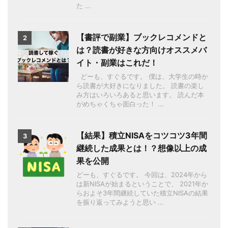
た ...
【書評で副業】ブックレコメンドと
2
は？読書が好きな方向けオススメバ
イト・副業はこれだ！
どーも、すぐるです。 僕は、大学生の時か
ら読書が大好きになりました。 読書の楽し
み方はいろいろあると思います。 読んだ本
がめちゃくちゃ面白った！ ...
【結果】積立NISAをコツコツ3年間
3
継続した成果とは！？想像以上の成
果を公開
どーも、すぐるです。 今回は、2024年から
は新NISAが始まるということで、 2021年か
らおよそ3年間継続していた積立NISAの結果
を振り返ってみようと思い ...