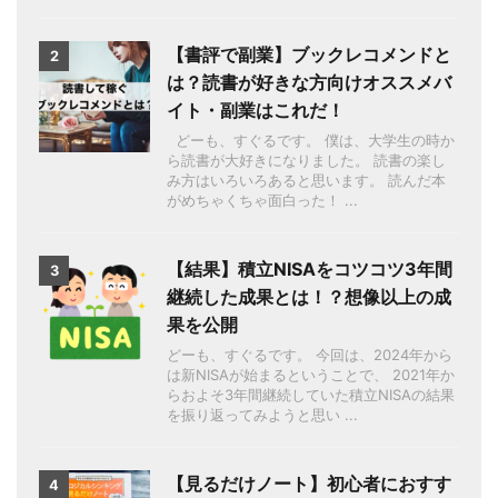
【書評で副業】ブックレコメンドと
2
は？読書が好きな方向けオススメバ
イト・副業はこれだ！
どーも、すぐるです。 僕は、大学生の時か
ら読書が大好きになりました。 読書の楽し
み方はいろいろあると思います。 読んだ本
がめちゃくちゃ面白った！ ...
【結果】積立NISAをコツコツ3年間
3
継続した成果とは！？想像以上の成
果を公開
どーも、すぐるです。 今回は、2024年から
は新NISAが始まるということで、 2021年か
らおよそ3年間継続していた積立NISAの結果
を振り返ってみようと思い ...
【見るだけノート】初心者におすす
4