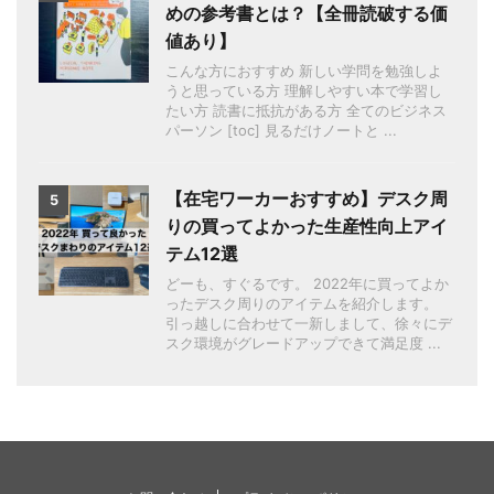
めの参考書とは？【全冊読破する価
値あり】
こんな方におすすめ 新しい学問を勉強しよ
うと思っている方 理解しやすい本で学習し
たい方 読書に抵抗がある方 全てのビジネス
パーソン [toc] 見るだけノートと ...
【在宅ワーカーおすすめ】デスク周
5
りの買ってよかった生産性向上アイ
テム12選
どーも、すぐるです。 2022年に買ってよか
ったデスク周りのアイテムを紹介します。
引っ越しに合わせて一新しまして、徐々にデ
スク環境がグレードアップできて満足度 ...