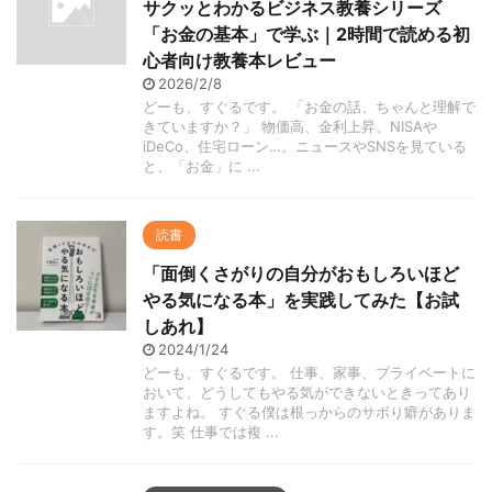
サクッとわかるビジネス教養シリーズ
「お金の基本」で学ぶ｜2時間で読める初
心者向け教養本レビュー
2026/2/8
どーも、すぐるです。 「お金の話、ちゃんと理解で
きていますか？」 物価高、金利上昇、NISAや
iDeCo、住宅ローン…。ニュースやSNSを見ている
と、「お金」に ...
読書
「面倒くさがりの自分がおもしろいほど
やる気になる本」を実践してみた【お試
しあれ】
2024/1/24
どーも、すぐるです。 仕事、家事、プライベートに
おいて、どうしてもやる気ができないときってあり
ますよね。 すぐる僕は根っからのサボり癖がありま
す。笑 仕事では複 ...