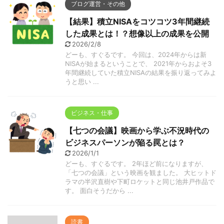
ブログ運営・その他
【結果】積立NISAをコツコツ3年間継続
した成果とは！？想像以上の成果を公開
2026/2/8
どーも、すぐるです。 今回は、2024年からは新
NISAが始まるということで、 2021年からおよそ3
年間継続していた積立NISAの結果を振り返ってみよ
うと思い ...
ビジネス・仕事
【七つの会議】映画から学ぶ不況時代の
ビジネスパーソンが陥る罠とは？
2026/1/1
どーも、すぐるです。 2年ほど前になりますが、
「七つの会議」という映画を観ました。 大ヒットド
ラマの半沢直樹や下町ロケットと同じ池井戸作品で
す。 面白そうだから ...
読書