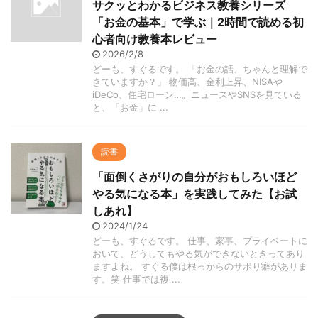
サクッとわかるビジネス教養シリーズ
「お金の基本」で学ぶ｜2時間で読める初
心者向け教養本レビュー
2026/2/8
どーも、すぐるです。 「お金の話、ちゃんと理解で
きていますか？」 物価高、金利上昇、NISAや
iDeCo、住宅ローン…。ニュースやSNSを見ている
と、「お金」に ...
読書
「面倒くさがりの自分がおもしろいほど
やる気になる本」を実践してみた【お試
しあれ】
2024/1/24
どーも、すぐるです。 仕事、家事、プライベートに
おいて、どうしてもやる気ができないときってあり
ますよね。 すぐる僕は根っからのサボり癖がありま
す。笑 仕事では複 ...