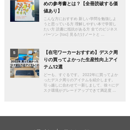
めの参考書とは？【全冊読破する価
値あり】
こんな方におすすめ 新しい学問を勉強しよ
うと思っている方 理解しやすい本で学習し
たい方 読書に抵抗がある方 全てのビジネス
パーソン [toc] 見るだけノートと ...
【在宅ワーカーおすすめ】デスク周
5
りの買ってよかった生産性向上アイ
テム12選
どーも、すぐるです。 2022年に買ってよか
ったデスク周りのアイテムを紹介します。
引っ越しに合わせて一新しまして、徐々にデ
スク環境がグレードアップできて満足度 ...