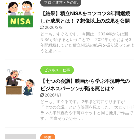
ブログ運営・その他
【結果】積立NISAをコツコツ3年間継続
した成果とは！？想像以上の成果を公開
2026/2/8
どーも、すぐるです。 今回は、2024年からは新
NISAが始まるということで、 2021年からおよそ3
年間継続していた積立NISAの結果を振り返ってみよ
うと思い ...
ビジネス・仕事
【七つの会議】映画から学ぶ不況時代の
ビジネスパーソンが陥る罠とは？
2026/1/1
どーも、すぐるです。 2年ほど前になりますが、
「七つの会議」という映画を観ました。 大ヒットド
ラマの半沢直樹や下町ロケットと同じ池井戸作品で
す。 面白そうだから ...
読書