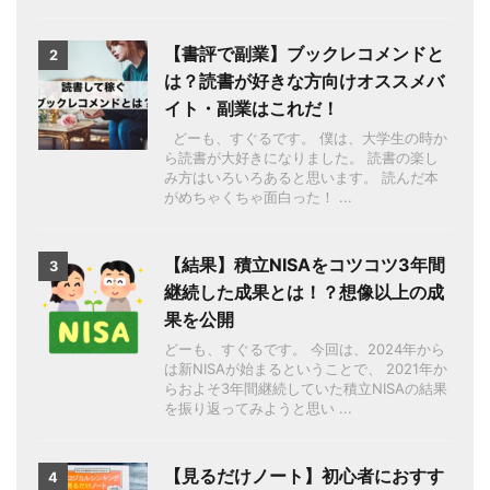
【書評で副業】ブックレコメンドと
2
は？読書が好きな方向けオススメバ
イト・副業はこれだ！
どーも、すぐるです。 僕は、大学生の時か
ら読書が大好きになりました。 読書の楽し
み方はいろいろあると思います。 読んだ本
がめちゃくちゃ面白った！ ...
【結果】積立NISAをコツコツ3年間
3
継続した成果とは！？想像以上の成
果を公開
どーも、すぐるです。 今回は、2024年から
は新NISAが始まるということで、 2021年か
らおよそ3年間継続していた積立NISAの結果
を振り返ってみようと思い ...
【見るだけノート】初心者におすす
4